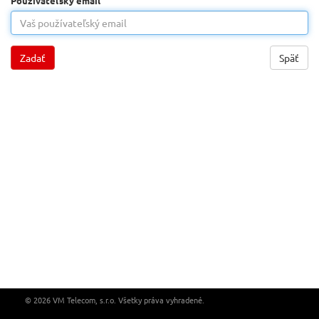
Používateľský email
Zadať
Späť
© 2026 VM Telecom, s.r.o. Všetky práva vyhradené.